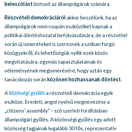
beleszólást
biztosít az állampolgárok számára.
Részvételi demokráciáról
akkor beszélünk, ha az
állampolgárok nem csupán eszközöket kapnak a
politikai döntéshozatal befolyásolására, de a részvétel
során új ismereteket is szereznek a szóban forgó
közügyekről, és lehetőségük nyílik ezek közös
megvitatására, egymás tapasztalatainak és
véleményének megismerésére, hogy aztán egy
tanácskozás során
közösen hozhassanak döntést
.
A
közösségi gyűlés
a részvételi demokrácia egyik
eszköze. Eredeti, angol nyelvű megnevezése a
„citizens’ assembly” – szó szerinti fordításban
állampolgári gyűlés. A közösségi gyűlés egy adott
közösség tagjainak legalább 30 fős, reprezentatív