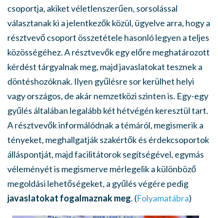
csoportja, akiket véletlenszerűen, sorsolással
választanak ki a jelentkezők közül, ügyelve arra, hogy a
résztvevő csoport összetétele hasonló legyen a teljes
közösségéhez. A résztvevők egy előre meghatározott
kérdést tárgyalnak meg, majd javaslatokat tesznek a
döntéshozóknak. Ilyen gyűlésre sor kerülhet helyi
vagy országos, de akár nemzetközi szinten is. Egy-egy
gyűlés általában legalább két hétvégén keresztül tart.
A résztvevők informálódnak a témáról, megismerik a
tényeket, meghallgatják szakértők és érdekcsoportok
álláspontját, majd facilitátorok segítségével, egymás
véleményét is megismerve mérlegelik a különböző
megoldási lehetőségeket, a gyűlés végére pedig
javaslatokat fogalmaznak meg
. (
Folyamatábra
)