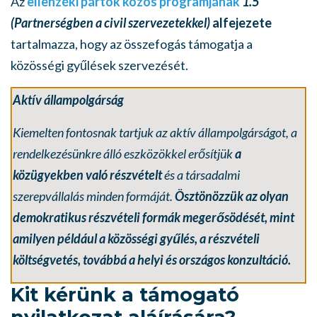
Az
ellenzéki pártok közös programjának
1.5
(Partnerségben a civil szervezetekkel)
alfejezete
tartalmazza, hogy az összefogás támogatja a
közösségi gyűlések szervezését.
Aktív állampolgárság
Kiemelten fontosnak tartjuk az aktív állampolgárságot, a
rendelkezésünkre álló eszközökkel erősítjük
a
közügyekben való részvételt
és a társadalmi
szerepvállalás minden formáját.
Ösztönözzük az olyan
demokratikus részvételi formák megerősödését, mint
amilyen például a közösségi gyűlés, a részvételi
költségvetés, továbbá a helyi és országos konzultáció.
Kit kérünk a támogató