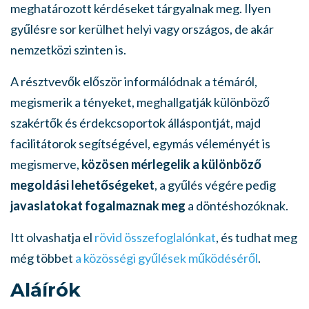
meghatározott kérdéseket tárgyalnak meg. Ilyen
gyűlésre sor kerülhet helyi vagy országos, de akár
nemzetközi szinten is.
A résztvevők először informálódnak a témáról,
megismerik a tényeket, meghallgatják különböző
szakértők és érdekcsoportok álláspontját, majd
facilitátorok segítségével, egymás véleményét is
megismerve,
közösen mérlegelik a különböző
megoldási lehetőségeket
, a gyűlés végére pedig
javaslatokat fogalmaznak meg
a döntéshozóknak.
Itt olvashatja el
rövid összefoglalónkat
, és tudhat meg
még többet
a közösségi gyűlések működéséről
.
Aláírók