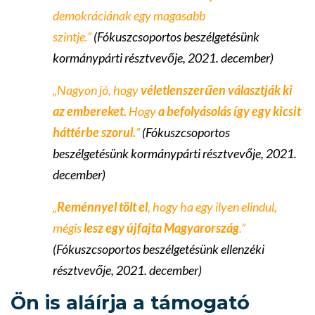
demokráciának egy magasabb
szintje.”
(Fókuszcsoportos beszélgetésünk
kormánypárti résztvevője, 2021. december)
„Nagyon jó, hogy
véletlenszerűen választják ki
az embereket.
Hogy
a befolyásolás így egy kicsit
háttérbe szorul.
”
(Fókuszcsoportos
beszélgetésünk kormánypárti résztvevője, 2021.
december)
„
Reménnyel tölt el
, hogy ha egy ilyen elindul,
mégis
lesz egy újfajta Magyarország
.”
(Fókuszcsoportos beszélgetésünk ellenzéki
résztvevője,
2021. december
)
Ön is aláírja a támogató