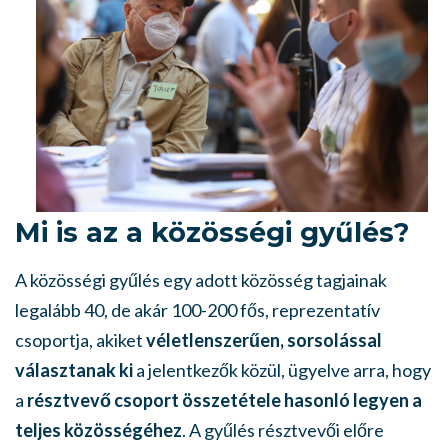
Mi is az a közösségi gyűlés?
A közösségi gyűlés egy adott közösség tagjainak
legalább 40, de akár 100-200 fős, reprezentatív
csoportja, akiket
véletlenszerűen, sorsolással
választanak ki
a jelentkezők közül, ügyelve arra, hogy
a
résztvevő csoport összetétele hasonló legyen a
teljes közösségéhez
. A gyűlés résztvevői előre