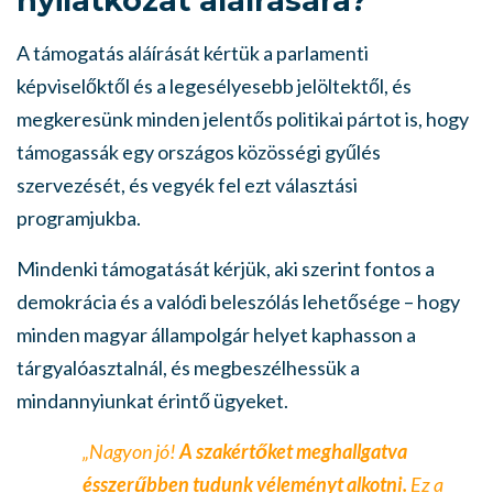
nyilatkozat aláírására?
A támogatás aláírását kértük a parlamenti
képviselőktől és a legesélyesebb jelöltektől, és
megkeresünk minden jelentős politikai pártot is, hogy
támogassák egy országos közösségi gyűlés
szervezését, és vegyék fel ezt választási
programjukba.
Mindenki támogatását kérjük, aki szerint fontos a
demokrácia és a valódi beleszólás lehetősége – hogy
minden magyar állampolgár helyet kaphasson a
tárgyalóasztalnál, és megbeszélhessük a
mindannyiunkat érintő ügyeket.
„Nagyon jó!
A szakértőket meghallgatva
ésszerűbben tudunk véleményt alkotni.
Ez a