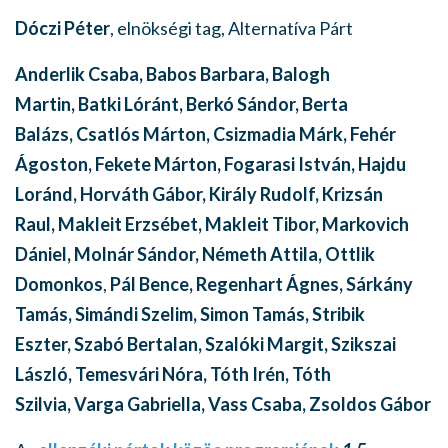
Dóczi Péter
, elnökségi tag, Alternatíva Párt
Anderlik Csaba,
Babos Barbara,
Balogh
Martin,
Batki Lóránt,
Berkó Sándor,
Berta
Balázs,
Csatlós Márton,
Csizmadia Márk,
Fehér
Ágoston,
Fekete Márton,
Fogarasi István,
Hajdu
Loránd,
Horváth Gábor,
Király Rudolf,
Krizsán
Raul,
Makleit Erzsébet,
Makleit Tibor,
Markovich
Dániel,
Molnár Sándor,
Németh Attila, Ottlik
Domonkos
,
Pál Bence,
Regenhart Ágnes,
Sárkány
Tamás,
Simándi Szelim,
Simon Tamás,
Stribik
Eszter,
Szabó Bertalan,
Szalóki Margit,
Szikszai
László,
Temesvári Nóra,
Tóth Irén,
Tóth
Szilvia,
Varga Gabriella,
Vass Csaba,
Zsoldos Gábor