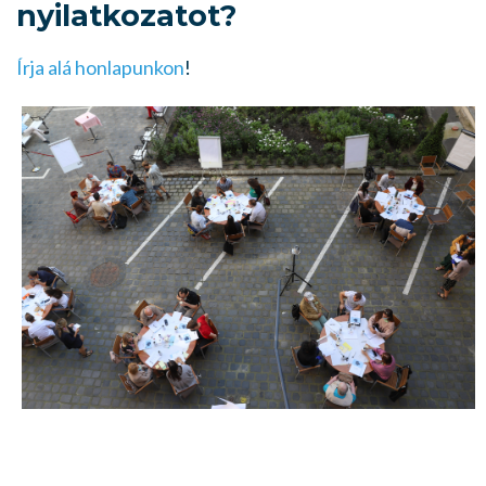
nyilatkozatot?
Írja alá honlapunkon
!