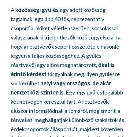
A
közösségi gyűlés
egy adott közösség
tagjainak legalább 40 fős, reprezentatív
csoportja, akiket véletlenszerűen, sorsolással
választanak ki a jelentkezők közül, ügyelve arra,
hogy a résztvevő csoport összetétele hasonló
legyen a teljes közösségéhez. A gyűlés
résztvevői egy előre meghatározott,
őket is
é
rintő kérdést
tárgyalnak meg. Ilyen gyűlésre
sor kerülhet
helyi vagy országos, de akár
nemzetközi szinten is
. Egy-egy gyűlés legalább
két hétvégén keresztül tart. A résztvevők
először informálódnak a témáról, megismerik a
tényeket, meghallgatják különböző szakértők és
érdekcsoportok álláspontját, majd ezt követően